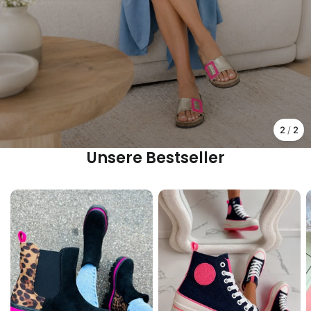
Contact
Chery Club🍒
Cadeaubon
2
/
2
Unsere Bestseller