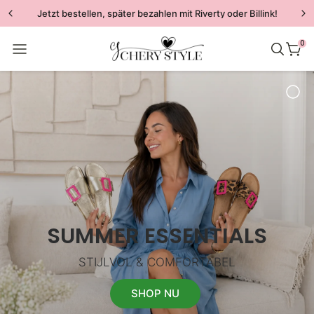
Jetzt bestellen, später bezahlen mit Riverty oder Billink!
0
New in
Schoenen
Kleding
SUMMER ESSENTIALS
Accessoires
STIJLVOL & COMFORTABEL
Sale
SHOP NU