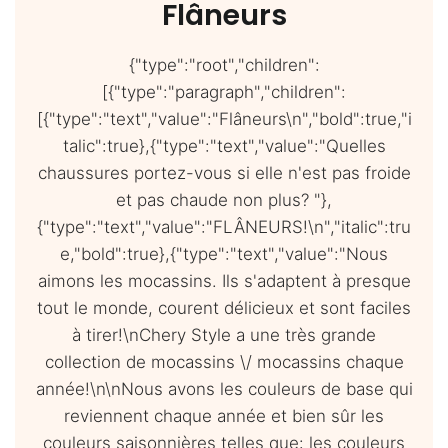
Flâneurs
{"type":"root","children":
[{"type":"paragraph","children":
[{"type":"text","value":"Flâneurs\n","bold":true,"i
talic":true},{"type":"text","value":"Quelles
chaussures portez-vous si elle n'est pas froide
et pas chaude non plus? "},
{"type":"text","value":"FLÂNEURS!\n","italic":tru
e,"bold":true},{"type":"text","value":"Nous
aimons les mocassins. Ils s'adaptent à presque
tout le monde, courent délicieux et sont faciles
à tirer!\nChery Style a une très grande
collection de mocassins \/ mocassins chaque
année!\n\nNous avons les couleurs de base qui
reviennent chaque année et bien sûr les
couleurs saisonnières telles que: les couleurs